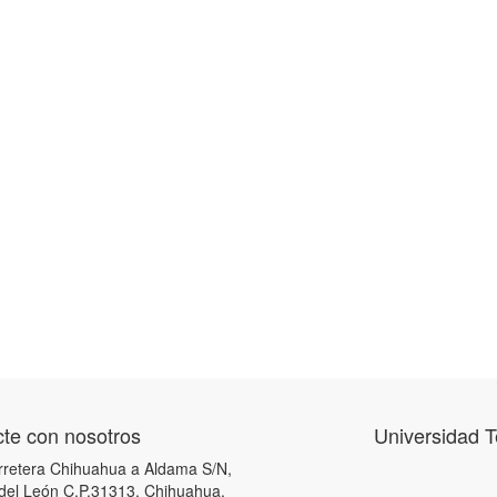
te con nosotros
Universidad 
retera Chihuahua a Aldama S/N,
 del León C.P.31313, Chihuahua,