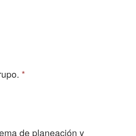
rupo.
*
tema de planeación y